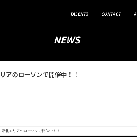
TALENTS
CONTACT
A
松嶋尚美
Nahomi Matsushima
NEWS
Mr. シャチホコ
Mr. Shachihoko
奈月セナ
Sena Natsuki
リアのローソンで開催中！！
渡部陽一（業務提携）
Yoichi Watanabe
山本早織
Saori Yamamoto
椎名 糸
Ito Shiina
」東北エリアのローソンで開催中！！