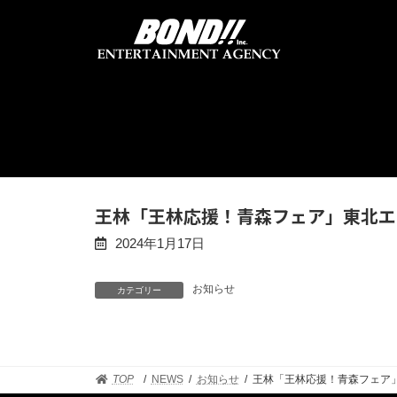
コ
ナ
ン
ビ
テ
ゲ
ン
ー
ツ
シ
へ
ョ
ス
ン
キ
に
ッ
移
プ
動
王林「王林応援！青森フェア」東北エ
2024年1月17日
お知らせ
カテゴリー
TOP
NEWS
お知らせ
王林「王林応援！青森フェア