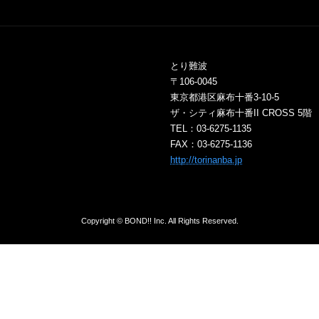
小沢和義
Kazuyoshi Ozawa
美月ちか
Chika Mizuki
とり難波
〒106-0045
woodpecker
東京都港区麻布十番3-10-5
ザ・シティ麻布十番II CROSS 5階
川口ナオ
TEL：03-6275-1135
Nao Kawaguchi
FAX：03-6275-1136
http://torinanba.jp
シュナイダー飛夢
Hime Schneider
Copyright © BOND!! Inc. All Rights Reserved.