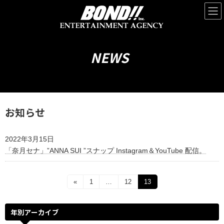
コ
ナ
ン
ビ
テ
ゲ
ン
ー
ツ
シ
へ
ョ
NEWS
ス
ン
キ
に
ッ
移
プ
動
お知らせ
2022年3月15日
「奈月セナ」”ANNA SUI ”スナップ Instagram＆YouTube 配信。
投
«
固
1
…
固
12
固
13
定
定
定
稿
ペ
ペ
ペ
ー
ー
ー
ナ
年別アーカイブ
ジ
ジ
ジ