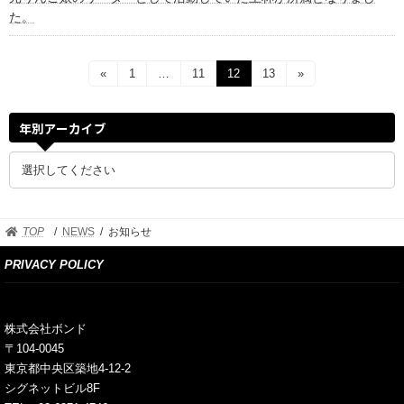
た。
投
«
固
1
…
固
11
固
12
固
13
»
定
定
定
定
稿
ペ
ペ
ペ
ペ
ー
ー
ー
ー
ナ
年別アーカイブ
ジ
ジ
ジ
ジ
ビ
ゲ
ー
TOP
NEWS
お知らせ
シ
PRIVACY POLICY
ョ
ン
株式会社ボンド
〒104-0045
東京都中央区築地4-12-2
シグネットビル8F