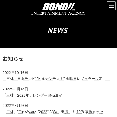
コ
ナ
ン
ビ
テ
ゲ
ン
ー
ツ
シ
へ
ョ
NEWS
ス
ン
キ
に
ッ
移
プ
動
お知らせ
2022年10月6日
「王林」日本テレビ ”ヒルナンデス！" 金曜日レギュラー決定！！
2022年9月14日
「王林」2023年カレンダー発売決定！
2022年8月26日
「王林」”GirlsAward "2022" A/Wに 出演！！ 10/8 幕張メッセ